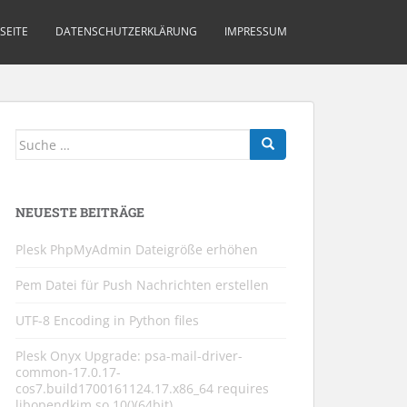
SEITE
DATENSCHUTZERKLÄRUNG
IMPRESSUM
Suche
nach:
NEUESTE BEITRÄGE
Plesk PhpMyAdmin Dateigröße erhöhen
Pem Datei für Push Nachrichten erstellen
UTF-8 Encoding in Python files
Plesk Onyx Upgrade: psa-mail-driver-
common-17.0.17-
cos7.build1700161124.17.x86_64 requires
libopendkim.so.10()(64bit)