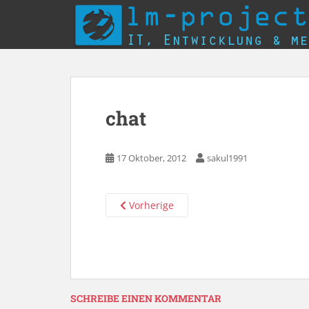
S
k
i
p
t
o
m
chat
a
i
n
17 Oktober, 2012
sakul1991
c
o
n
Vorherige
t
e
n
t
SCHREIBE EINEN KOMMENTAR