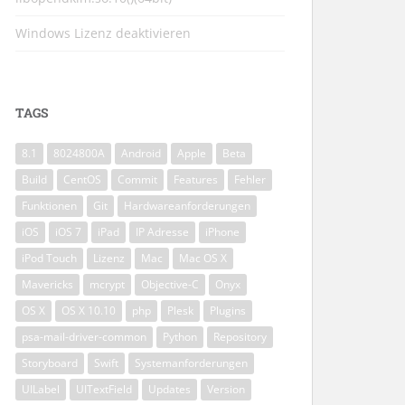
Windows Lizenz deaktivieren
TAGS
8.1
8024800A
Android
Apple
Beta
Build
CentOS
Commit
Features
Fehler
Funktionen
Git
Hardwareanforderungen
iOS
iOS 7
iPad
IP Adresse
iPhone
iPod Touch
Lizenz
Mac
Mac OS X
Mavericks
mcrypt
Objective-C
Onyx
OS X
OS X 10.10
php
Plesk
Plugins
psa-mail-driver-common
Python
Repository
Storyboard
Swift
Systemanforderungen
UILabel
UITextField
Updates
Version