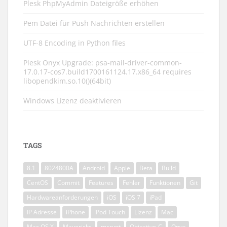
Plesk PhpMyAdmin Dateigröße erhöhen
Pem Datei für Push Nachrichten erstellen
UTF-8 Encoding in Python files
Plesk Onyx Upgrade: psa-mail-driver-common-
17.0.17-cos7.build1700161124.17.x86_64 requires
libopendkim.so.10()(64bit)
Windows Lizenz deaktivieren
TAGS
8.1
8024800A
Android
Apple
Beta
Build
CentOS
Commit
Features
Fehler
Funktionen
Git
Hardwareanforderungen
iOS
iOS 7
iPad
IP Adresse
iPhone
iPod Touch
Lizenz
Mac
Mac OS X
Mavericks
mcrypt
Objective-C
Onyx