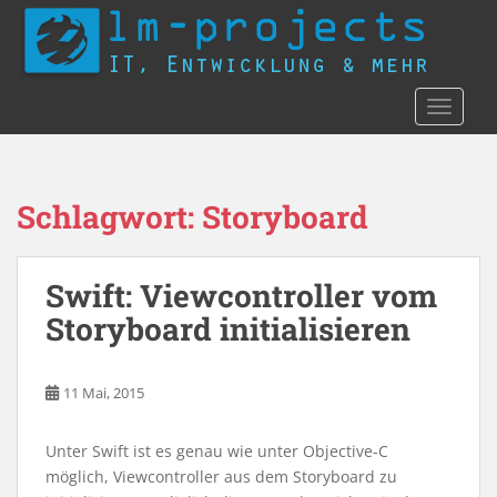
S
k
i
p
TOGGLE
t
o
m
a
Schlagwort:
Storyboard
i
n
c
Swift: Viewcontroller vom
o
n
Storyboard initialisieren
t
e
11 Mai, 2015
n
t
Unter Swift ist es genau wie unter Objective-C
möglich, Viewcontroller aus dem Storyboard zu