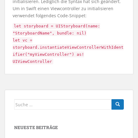
initialisieren. Lediglich die Syntax hat sich geändert.
Um in Swift einen Viewcontroller zu initialisieren
verwendet folgendes Code-Snippet:
let storyboard = UIStoryboard(name:
"StoryboardName", bundle: nil)
let vc =
storyboard.instantiateViewControllerWithIdent
ifier("myViewController") as!
UIViewController
Suche
nach:
NEUESTE BEITRÄGE