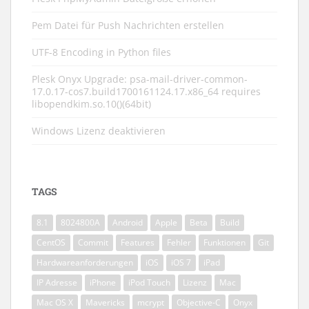
Pem Datei für Push Nachrichten erstellen
UTF-8 Encoding in Python files
Plesk Onyx Upgrade: psa-mail-driver-common-
17.0.17-cos7.build1700161124.17.x86_64 requires
libopendkim.so.10()(64bit)
Windows Lizenz deaktivieren
TAGS
8.1
8024800A
Android
Apple
Beta
Build
CentOS
Commit
Features
Fehler
Funktionen
Git
Hardwareanforderungen
iOS
iOS 7
iPad
IP Adresse
iPhone
iPod Touch
Lizenz
Mac
Mac OS X
Mavericks
mcrypt
Objective-C
Onyx