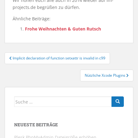
Wir hoffen euch alle auch in 2014 wieder auf lm-
projects.de begrüßen zu dürfen.
Ähnliche Beiträge:
Frohe Weihnachten & Guten Rutsch
Beitragsnavigation
Implicit declaration of function setxattr is invalid in c99
Nützliche Xcode Plugins
Suche
nach:
NEUESTE BEITRÄGE
Plesk PhpMyAdmin Dateigröße erhöhen