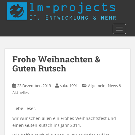
S
k
i
p
TOGGLE
t
o
m
a
Frohe Weihnachten &
i
n
Guten Rutsch
c
o
,
23 Dezember, 2013
sakul1991
Allgemein
News &
n
Aktuelles
t
e
n
Liebe Leser,
t
wir wünschen allen ein Frohes Weihnachtsfest und
einen Guten Rutsch ins Jahr 2014.