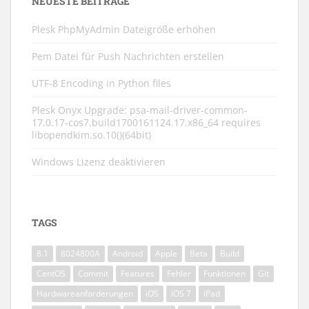
NEUESTE BEITRÄGE
Plesk PhpMyAdmin Dateigröße erhöhen
Pem Datei für Push Nachrichten erstellen
UTF-8 Encoding in Python files
Plesk Onyx Upgrade: psa-mail-driver-common-
17.0.17-cos7.build1700161124.17.x86_64 requires
libopendkim.so.10()(64bit)
Windows Lizenz deaktivieren
TAGS
8.1
8024800A
Android
Apple
Beta
Build
CentOS
Commit
Features
Fehler
Funktionen
Git
Hardwareanforderungen
iOS
iOS 7
iPad