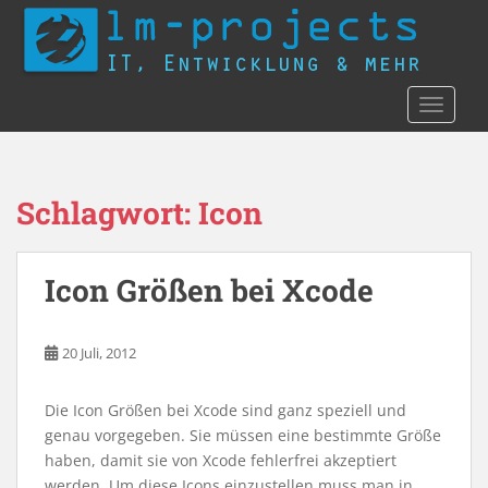
S
k
i
p
TOGGLE
t
o
m
a
Schlagwort:
Icon
i
n
c
Icon Größen bei Xcode
o
n
t
20 Juli, 2012
e
n
Die Icon Größen bei Xcode sind ganz speziell und
t
genau vorgegeben. Sie müssen eine bestimmte Größe
haben, damit sie von Xcode fehlerfrei akzeptiert
werden. Um diese Icons einzustellen muss man in