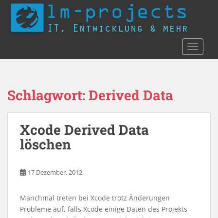
S
k
i
p
TOGGLE
t
o
m
a
Schlagwort:
Derived Data
i
n
c
Xcode Derived Data
o
n
löschen
t
e
17 Dezember, 2012
n
t
Manchmal treten bei Xcode trotz Änderungen
Probleme auf, falls Xcode einige Daten des Projekts