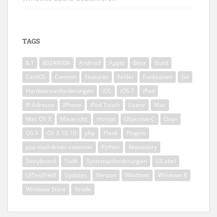
TAGS
8.1
8024800A
Android
Apple
Beta
Build
CentOS
Commit
Features
Fehler
Funktionen
Git
Hardwareanforderungen
iOS
iOS 7
iPad
IP Adresse
iPhone
iPod Touch
Lizenz
Mac
Mac OS X
Mavericks
mcrypt
Objective-C
Onyx
OS X
OS X 10.10
php
Plesk
Plugins
psa-mail-driver-common
Python
Repository
Storyboard
Swift
Systemanforderungen
UILabel
UITextField
Updates
Version
Windows
Windows 8
Windows Store
Xcode