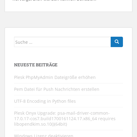
Suche
nach:
NEUESTE BEITRÄGE
Plesk PhpMyAdmin Dateigröße erhöhen
Pem Datei für Push Nachrichten erstellen
UTF-8 Encoding in Python files
Plesk Onyx Upgrade: psa-mail-driver-common-
17.0.17-cos7.build1700161124.17.x86_64 requires
libopendkim.so.10()(64bit)
Windows Lizenz deaktivieren